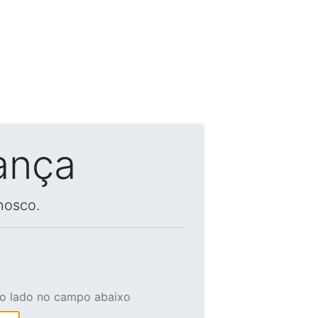
ança
nosco.
ao lado no campo abaixo