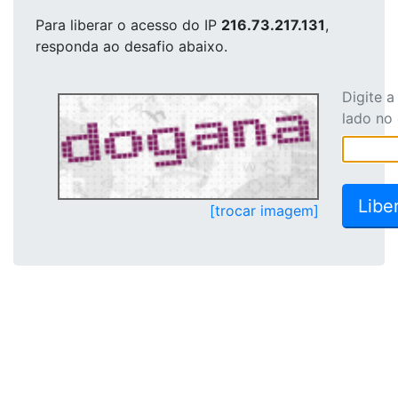
Para liberar o acesso
do IP
216.73.217.131
,
responda ao desafio abaixo.
Digite 
lado no
[trocar imagem]