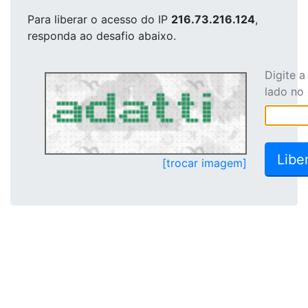
Para liberar o acesso
do IP
216.73.216.124
,
responda ao desafio abaixo.
Digite 
lado no
[trocar imagem]