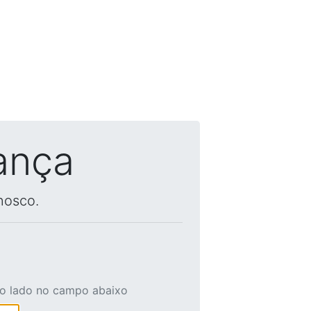
ança
nosco.
ao lado no campo abaixo